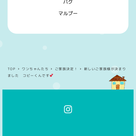
パグ
マルプー
TOP
ワンちゃんたち
ご家族決定！
新しいご家族様が決まり
ました コビーくんです
イ
ン
ス
タ
グ
ラ