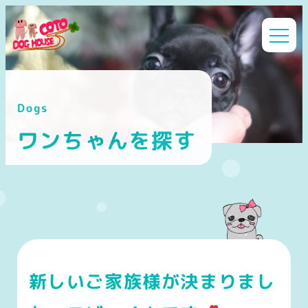
メ
イ
ン
コ
ン
Dogs
テ
ン
ワンちゃんを探す
ツ
へ
移
動
新しいご家族様が決まりまし