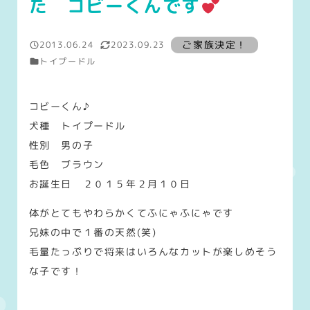
た コビーくんです
ご家族募集状態
ご家族決定！
2013.06.24
2023.09.23
投稿日
更新日
トイプードル
Warning
: Attempt to read property "label" on array in
/h
コビーくん♪
犬種 トイプードル
性別 男の子
毛色 ブラウン
お誕生日 ２０１５年２月１０日
体がとてもやわらかくてふにゃふにゃです
兄妹の中で１番の天然(笑)
毛量たっぷりで将来はいろんなカットが楽しめそう
な子です！