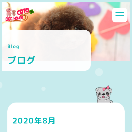
メ
イ
ン
コ
ン
Blog
テ
ン
ブログ
ツ
へ
移
動
2020年8月