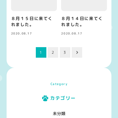
８月１５日に来てく
８月１４日に来てく
れました。
れました。
2020.08.17
2020.08.17
投稿日
投稿日
投
1
2
3
稿
の
ペ
Category
ー
カテゴリー
ジ
未分類
送