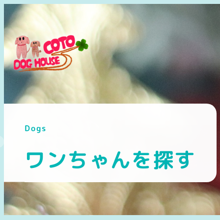
メ
イ
ン
コ
ン
テ
ン
ツ
へ
Dogs
移
動
ワンちゃんを探す