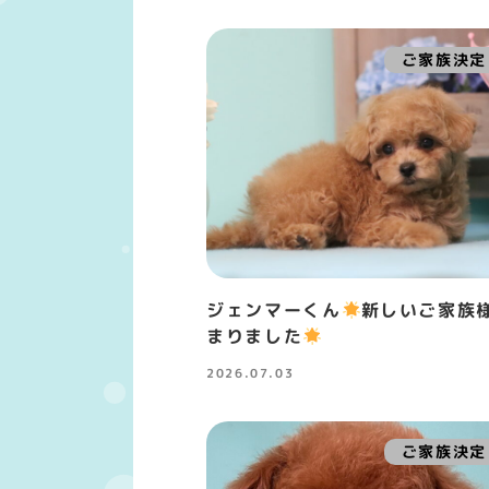
ご家族決定
ジェンマーくん
新しいご家族
まりました
2026.07.03
投稿日
ご家族決定