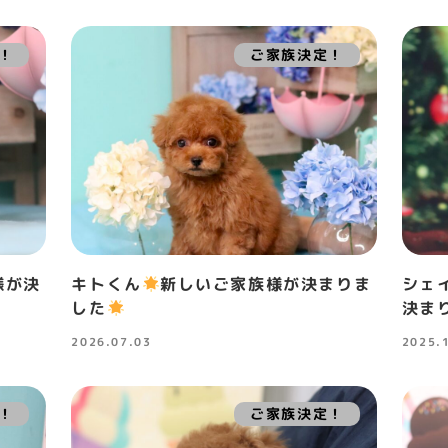
！
ご家族決定！
様が決
キトくん
新しいご家族様が決まりま
シェ
した
決ま
2026.07.03
2025.
投稿日
投稿日
！
ご家族決定！