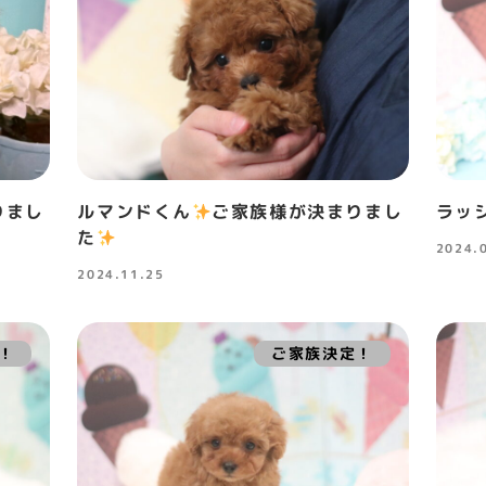
りまし
ルマンドくん
ご家族様が決まりまし
ラッ
た
2024.
投稿日
2024.11.25
投稿日
！
ご家族決定！