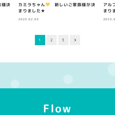
族様決
カミラちゃん
新しいご家族様が決
アル
まりました★
まり
2023.02.03
2023.
投稿日
投稿日
1
2
3
Flow