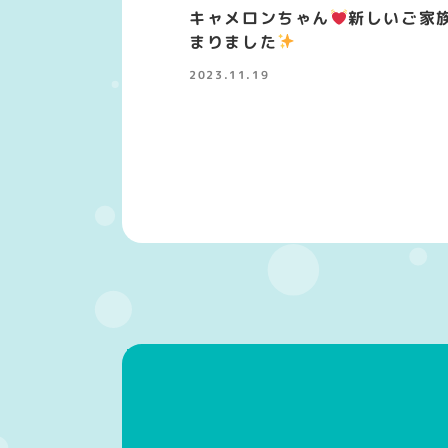
キャメロンちゃん
新しいご家
まりました
2023.11.19
投稿日
投
稿
の
ペ
ー
ジ
送