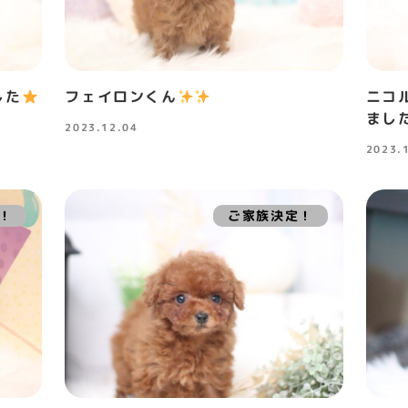
した
フェイロンくん
ニコ
まし
2023.12.04
投稿日
2023.
投稿日
！
ご家族決定！