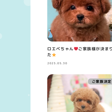
ロエベちゃん
ご家族様が決ま
た
2025.05.30
投稿日
ご家族決定