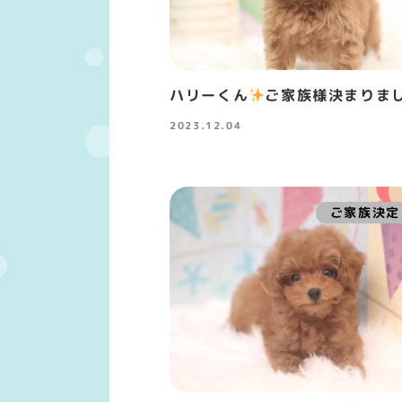
ハリーくん
️
ご家族様決まりま
2023.12.04
投稿日
ご家族決定