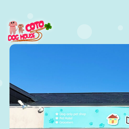
メ
イ
ン
コ
ン
テ
ン
ツ
へ
移
動