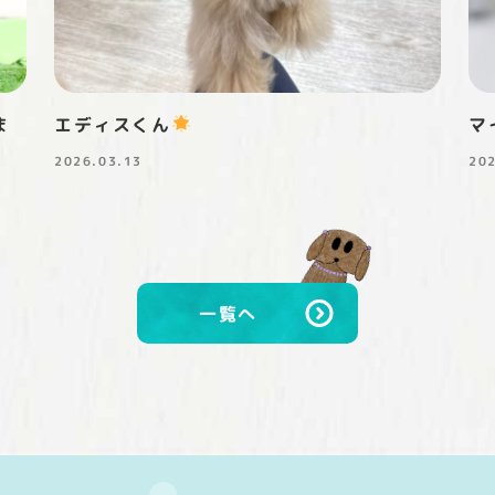
ま
エディスくん
マ
2026.03.13
20
投稿日
投
一覧へ