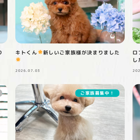
り
キトくん
新しいご家族様が決まりました
ロ
し
2026.07.03
20
投稿日
投
ご家族募集中！