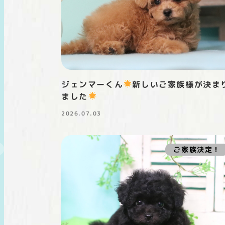
ジェンマーくん
新しいご家族様が決ま
ました
2026.07.03
投稿日
ご家族決定！