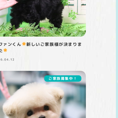
ファンくん
新しいご家族様が決まりま
た
26.04.12
稿日
ご家族募集中！