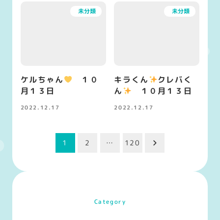
未分類
未分類
ケルちゃん
１０
キラくん
クレバく
月１３日
ん
１０月１３日
2022.12.17
2022.12.17
投稿日
投稿日
投
1
2
…
120
稿
の
ペ
Category