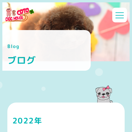
メ
イ
ン
コ
ン
Blog
テ
ン
ブログ
ツ
へ
移
動
2022年