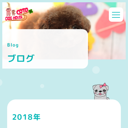
メ
イ
ン
コ
ン
Blog
テ
ン
ブログ
ツ
へ
移
動
2018年