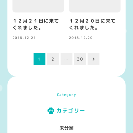
１２月２１日に来て
１２月２０日に来て
くれました。
くれました。
2018.12.21
2018.12.20
投稿日
投稿日
投
1
2
…
30
稿
の
ペ
Category
ー
カテゴリー
ジ
未分類
送