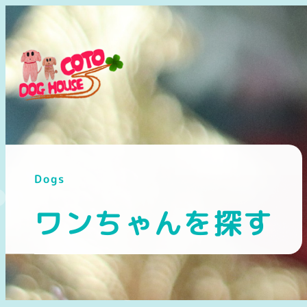
メ
イ
ン
コ
ン
テ
ン
ツ
へ
Dogs
移
動
ワンちゃんを探す