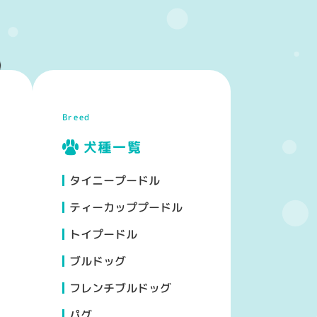
Breed
犬種一覧
タイニープードル
n
/home/xs176991/coto.jp/public_html/wp-content/plugins
ティーカッププードル
トイプードル
ブルドッグ
フレンチブルドッグ
パグ