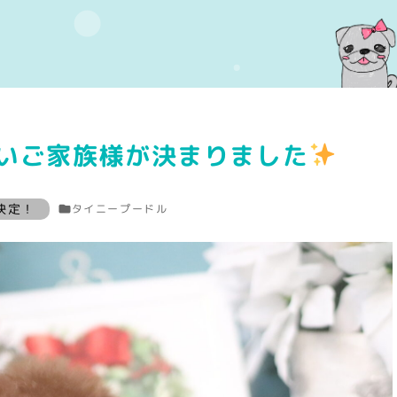
ご家族様が決まりました
募集状態
決定！
タイニープードル
Warning
: Attempt to read property "label" on array i