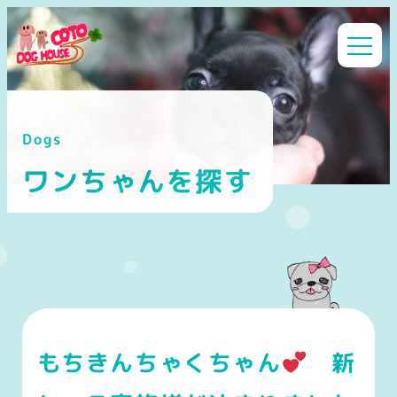
メ
イ
ン
コ
ン
Dogs
テ
ン
ワンちゃんを探す
ツ
へ
移
動
もちきんちゃくちゃん
新