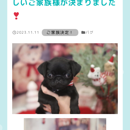
しいご家族様が決まりました
ご家族募集状態
ご家族決定！
2023.11.11
パグ
投稿日
Warning
: Attempt to re