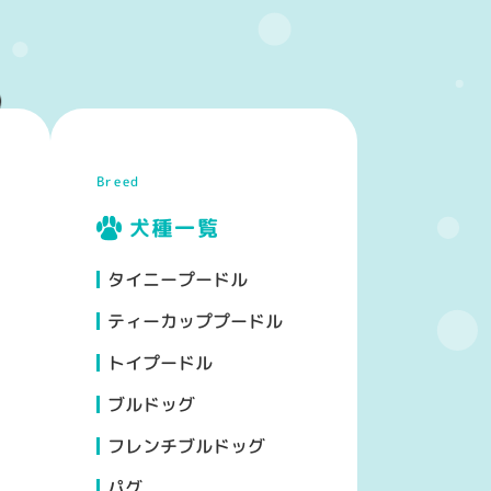
Breed
犬種一覧
タイニープードル
n
/home/xs176991/coto.jp/public_html/wp-content/plugins
ティーカッププードル
トイプードル
ブルドッグ
フレンチブルドッグ
パグ