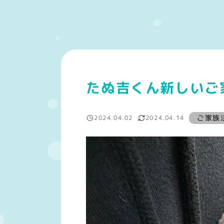
たぬ吉くん新しいご
ご家族
ご家族
2024.04.02
2024.04.14
投稿日
更新日