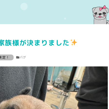
家族様が決まりました
募集状態
決定！
パグ
Warning
: Attempt to read property "label" on array i