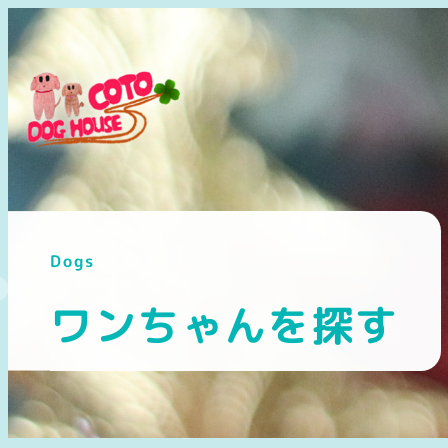
メ
イ
ン
コ
ン
テ
ン
ツ
へ
Dogs
移
動
ワンちゃんを探す