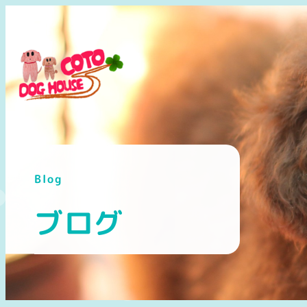
メ
イ
ン
コ
ン
テ
ン
ツ
へ
Blog
移
動
ブログ