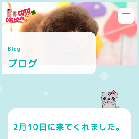
メ
イ
ン
コ
ン
Blog
テ
ン
ブログ
ツ
へ
移
動
2月10日に来てくれました。