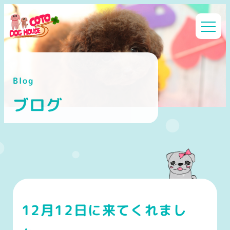
メ
イ
ン
コ
ン
Blog
テ
ン
ブログ
ツ
へ
移
動
12月12日に来てくれまし