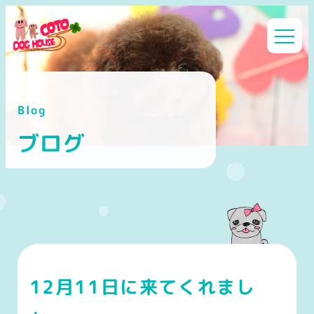
メ
イ
ン
コ
ン
Blog
テ
ン
ブログ
ツ
へ
移
動
12月11日に来てくれまし