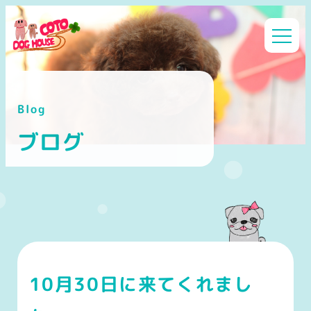
メ
イ
ン
コ
ン
Blog
テ
ン
ブログ
ツ
へ
移
動
10月30日に来てくれまし