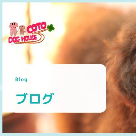
メ
イ
ン
コ
ン
テ
ン
ツ
へ
Blog
移
動
ブログ