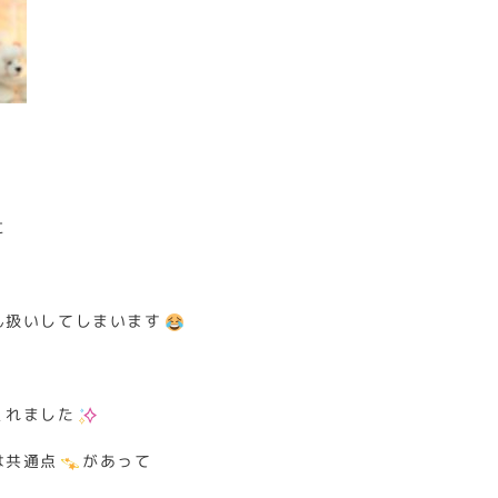
に
ん扱いしてしまいます
くれました
は共通点
があって