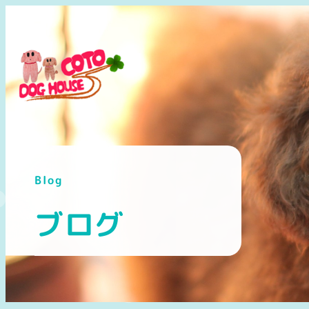
メ
イ
ン
コ
ン
テ
ン
ツ
へ
Blog
移
動
ブログ