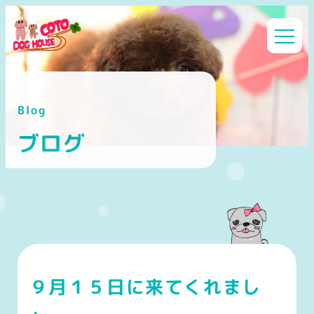
メ
イ
ン
コ
ン
Blog
テ
ン
ブログ
ツ
へ
移
動
９月１５日に来てくれまし