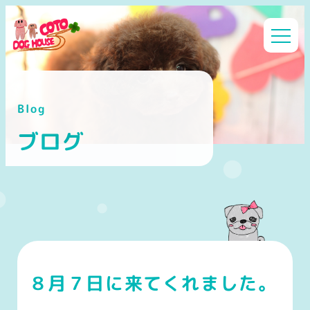
メ
イ
ン
コ
ン
Blog
テ
ン
ブログ
ツ
へ
移
動
８月７日に来てくれました。