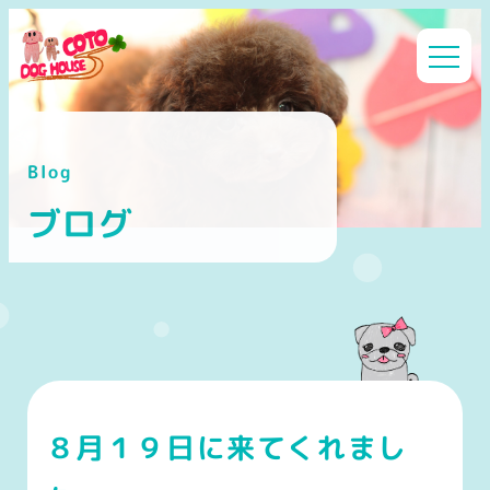
メ
イ
ン
コ
ン
Blog
テ
ン
ブログ
ツ
へ
移
動
８月１９日に来てくれまし