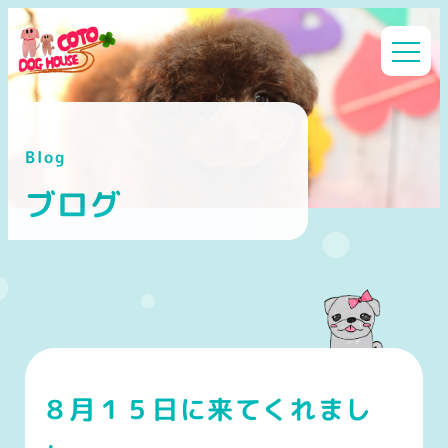
メ
イ
ン
コ
ン
Blog
テ
ン
ブログ
ツ
へ
移
動
８月１５日に来てくれまし