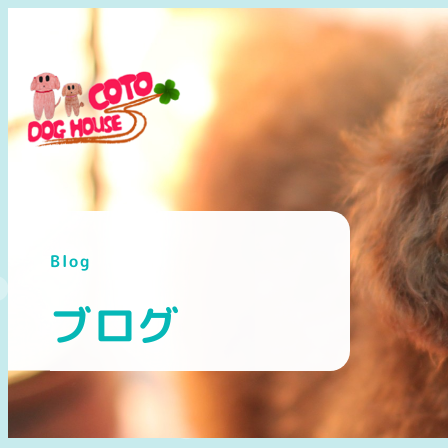
メ
イ
ン
コ
ン
テ
ン
ツ
へ
Blog
移
動
ブログ