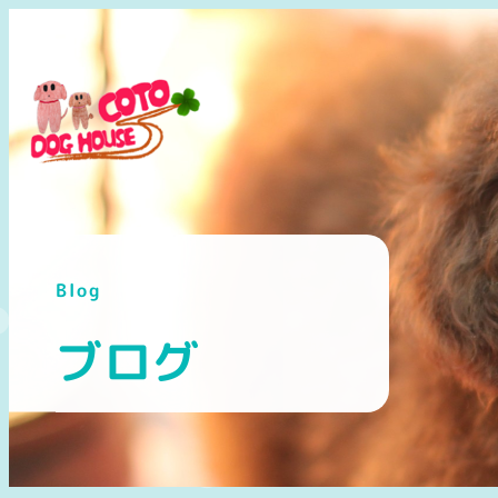
メ
イ
ン
コ
ン
テ
ン
ツ
へ
Blog
移
動
ブログ