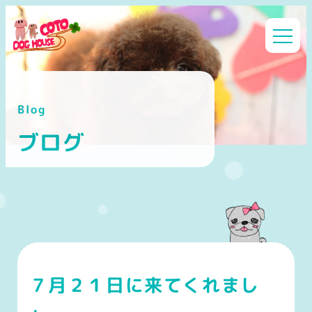
メ
イ
ン
コ
ン
Blog
テ
ン
ブログ
ツ
へ
移
動
７月２１日に来てくれまし