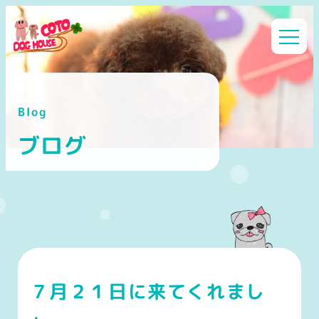
メ
イ
ン
コ
ン
Blog
テ
ン
ブログ
ツ
へ
移
動
７月２１日に来てくれまし