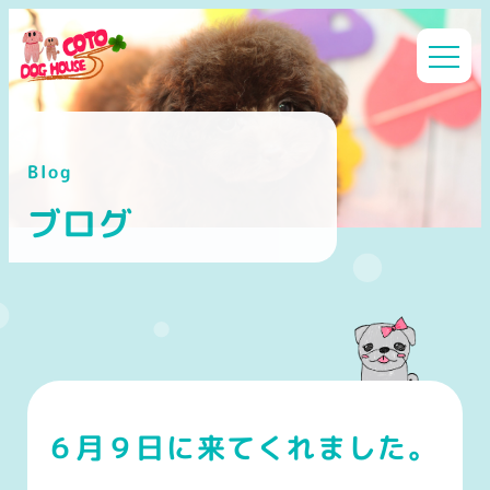
メ
イ
ン
コ
ン
Blog
テ
ン
ブログ
ツ
へ
移
動
６月９日に来てくれました。