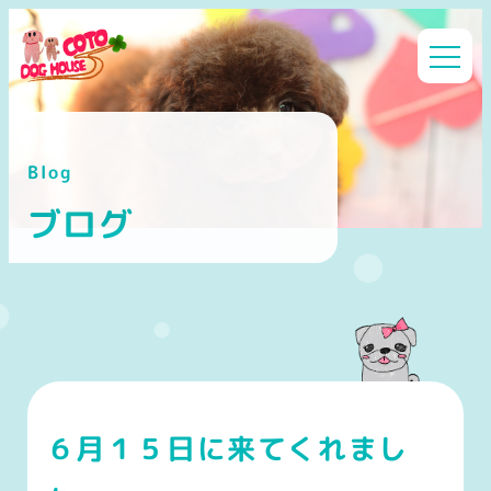
メ
イ
ン
コ
ン
Blog
テ
ン
ブログ
ツ
へ
移
動
６月１５日に来てくれまし