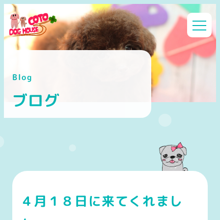
メ
イ
ン
コ
ン
Blog
テ
ン
ブログ
ツ
へ
移
動
４月１８日に来てくれまし