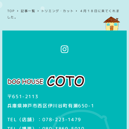
TOP
記事一覧
トリミング・カット
４月１８日に来てくれま
した。
イ
ン
ス
タ
グ
ラ
ム
〒651-2113
兵庫県神戸市西区伊川谷町有瀬650-1
TEL（店舗）：078-223-1479
TEL（携帯）：080-3869-5010