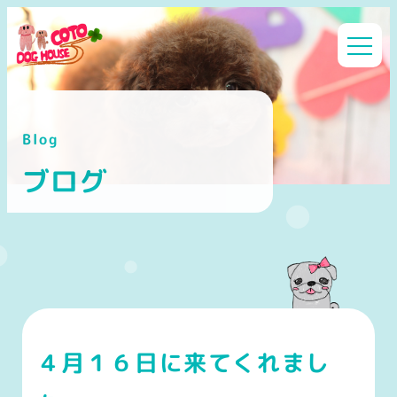
メ
イ
ン
コ
ン
Blog
テ
ン
ブログ
ツ
へ
移
動
４月１６日に来てくれまし