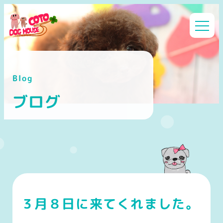
メ
イ
ン
コ
ン
Blog
テ
ン
ブログ
ツ
へ
移
動
３月８日に来てくれました。