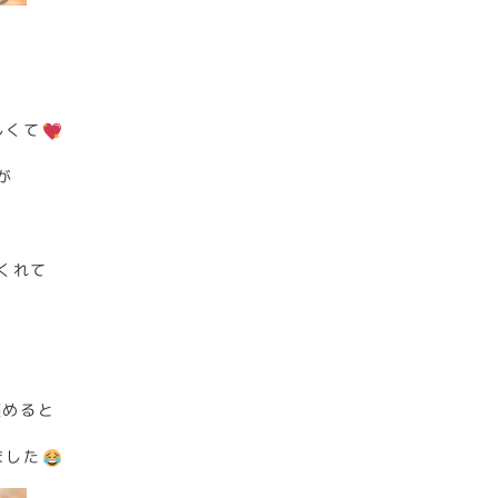
しくて
が
くれて
褒めると
ました