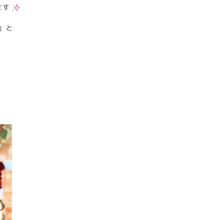
ます
」と