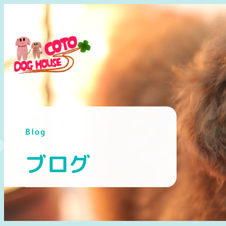
メ
イ
ン
コ
ン
テ
ン
ツ
へ
Blog
移
動
ブログ