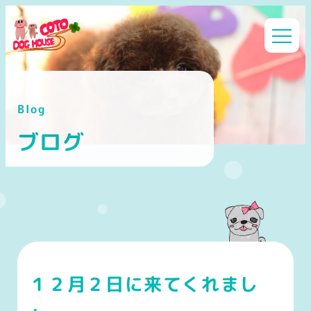
メ
イ
ン
コ
ン
Blog
テ
ン
ブログ
ツ
へ
移
動
１２月２日に来てくれまし