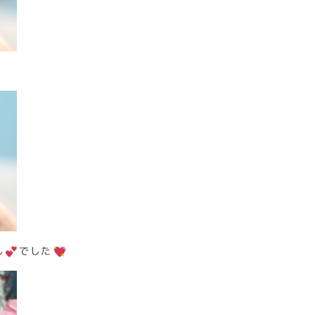
ん
でした