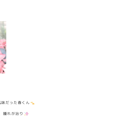
気味だった春くん
、腫れが治り