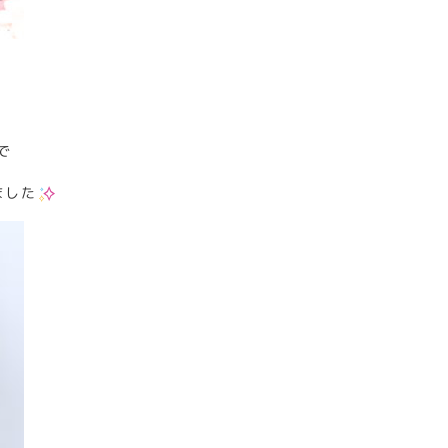
で
ました