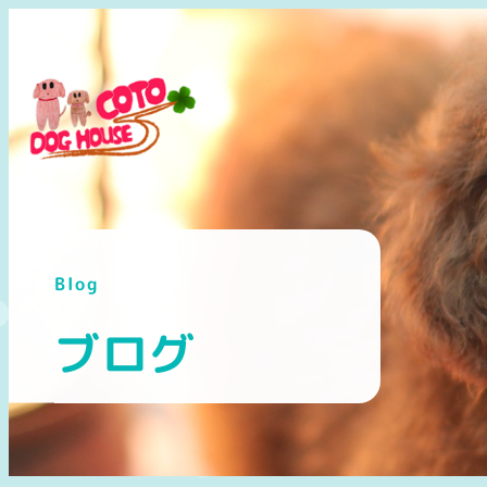
メ
イ
ン
コ
ン
テ
ン
ツ
へ
Blog
移
動
ブログ