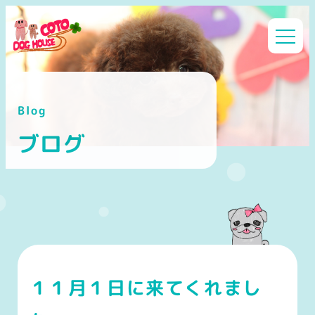
メ
イ
ン
コ
ン
Blog
テ
ン
ブログ
ツ
へ
移
動
１１月１日に来てくれまし