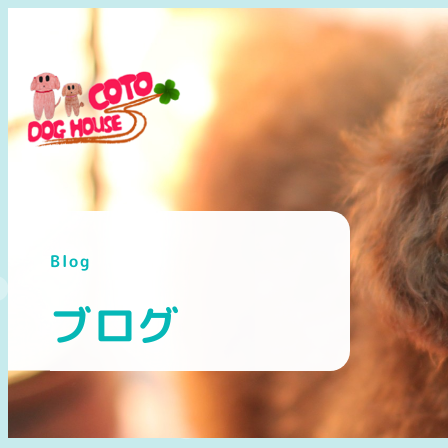
メ
イ
ン
コ
ン
テ
ン
ツ
へ
Blog
移
動
ブログ