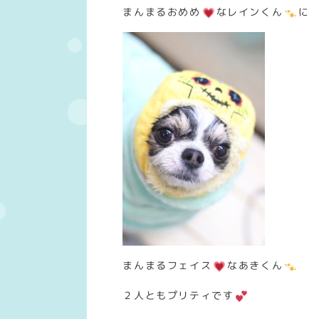
まんまるおめめ
なレインくん
に
まんまるフェイス
なあきくん
２人ともプリティです