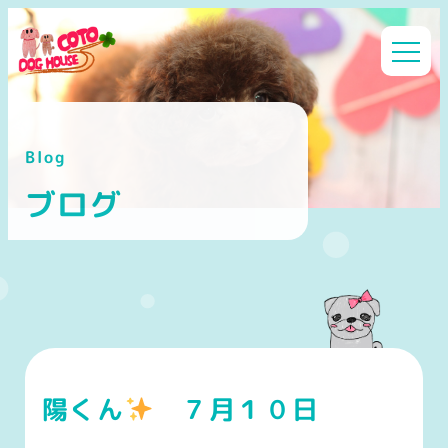
メ
イ
ン
コ
ン
Blog
テ
ン
ブログ
ツ
へ
移
動
陽くん
７月１０日