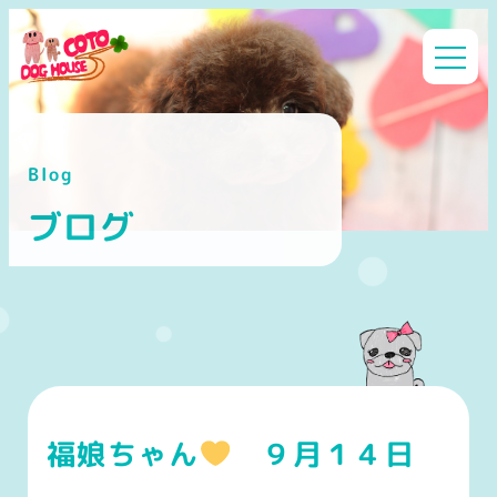
メ
イ
ン
コ
ン
Blog
テ
ン
ブログ
ツ
へ
移
動
福娘ちゃん
９月１４日