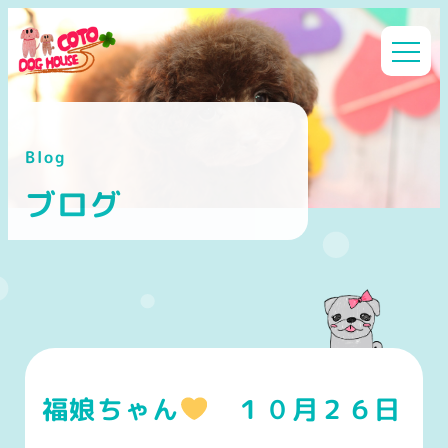
メ
イ
ン
コ
ン
Blog
テ
ン
ブログ
ツ
へ
移
動
福娘ちゃん
１０月２６日