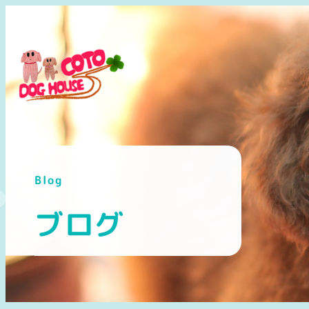
メ
イ
ン
コ
ン
テ
ン
ツ
へ
Blog
移
動
ブログ