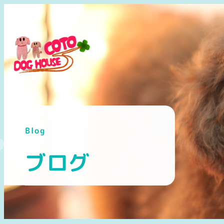
メ
イ
ン
コ
ン
テ
ン
ツ
へ
Blog
移
動
ブログ