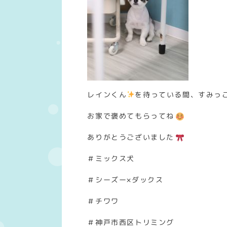
レインくん
を待っている間、すみっ
お家で褒めてもらってね
ありがとうございました
＃ミックス犬
＃シーズー×ダックス
＃チワワ
＃神戸市西区トリミング