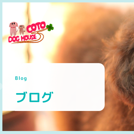
メ
イ
ン
コ
ン
テ
ン
ツ
へ
Blog
移
動
ブログ