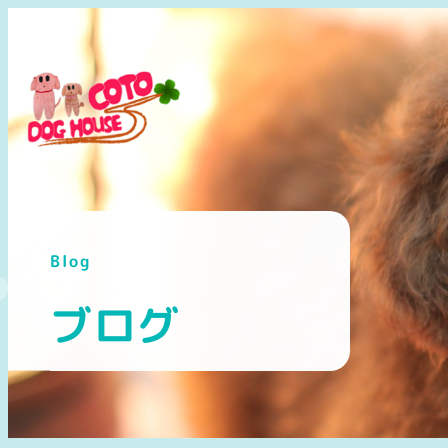
メ
イ
ン
コ
ン
テ
ン
ツ
へ
Blog
移
動
ブログ