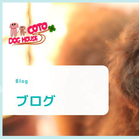
メ
イ
ン
コ
ン
テ
ン
ツ
へ
Blog
移
動
ブログ