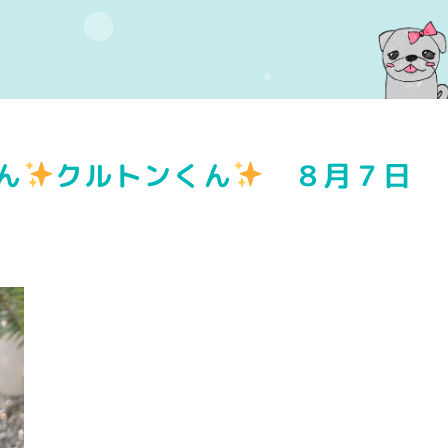
ん
クルトンくん
８月７日