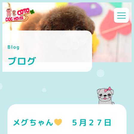
メ
イ
ン
コ
ン
Blog
テ
ン
ブログ
ツ
へ
移
動
メグちゃん
５月２７日