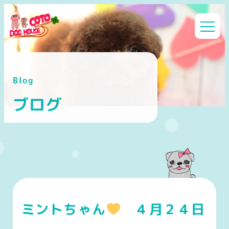
メ
イ
ン
コ
ン
Blog
テ
ン
ブログ
ツ
へ
移
動
ミントちゃん
４月２４日