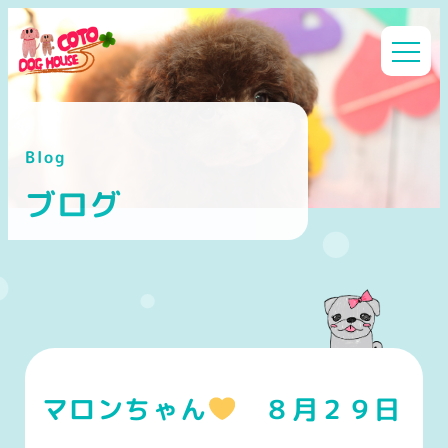
メ
イ
ン
コ
ン
Blog
テ
ン
ブログ
ツ
へ
移
動
マロンちゃん
８月２９日