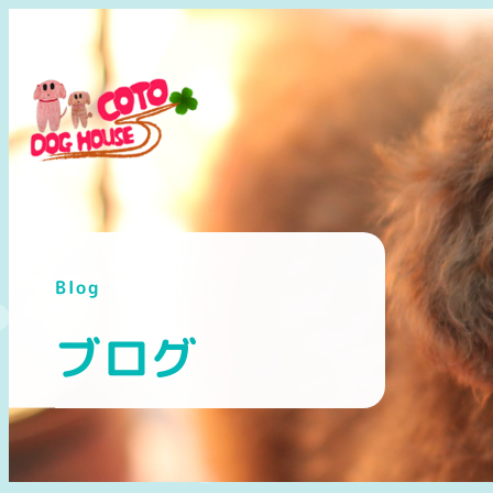
メ
イ
ン
コ
ン
テ
ン
ツ
へ
Blog
移
動
ブログ