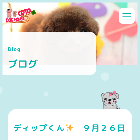
メ
イ
ン
コ
ン
Blog
テ
ン
ブログ
ツ
へ
移
動
ディップくん
９月２６日