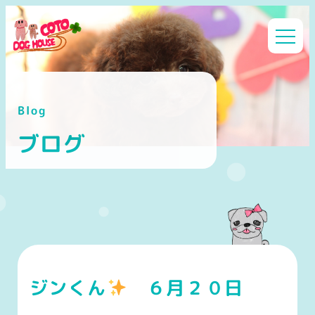
メ
イ
ン
コ
ン
Blog
テ
ン
ブログ
ツ
へ
移
動
ジンくん
６月２０日