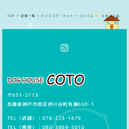
TOP
記事一覧
トリミング・カット
ジンくん
６月２０日
イ
ン
ス
タ
グ
ラ
ム
〒651-2113
兵庫県神戸市西区伊川谷町有瀬650-1
TEL（店舗）：078-223-1479
TEL（携帯）：080-3869-5010