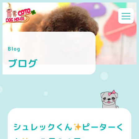
メ
イ
ン
コ
ン
Blog
テ
ン
ブログ
ツ
へ
移
動
シュレックくん
ピーターく