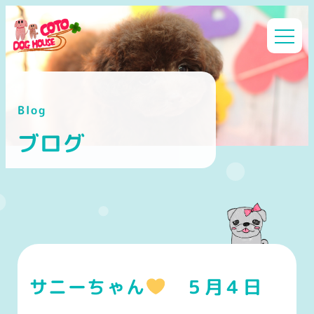
メ
イ
ン
コ
ン
Blog
テ
ン
ブログ
ツ
へ
移
動
サニーちゃん
５月４日